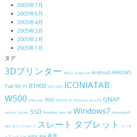
2005年7月
2005年6月
2005年4月
2005年3月
2005年2月
2005年1月
タグ
3Dプリンター
Android
ARROWS
790GX
Andoroid
ICONIATAB
B1900
Tab Wi-Fi
GPS
HDD
W500
QNAP
NAS
ION
mac
NIKON
PC
Phenom
pico-ITX
Windows7
SSD
radeon
Server
ThinkPad
vista
VM
WindowsXP
タブレット
スレート
Xen
サウンドカード
フィギ
夜景
ュア
レビュー
仮想化
動画