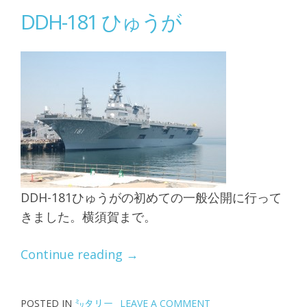
DDH-181 ひゅうが
DDH-181ひゅうがの初めての一般公開に行って
きました。横須賀まで。
“DDH-
Continue reading
→
181
ひ
POSTED IN
㍉タリー
LEAVE A COMMENT