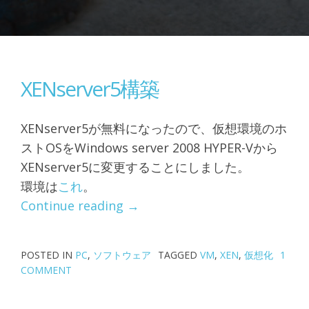
XENserver5構築
XENserver5が無料になったので、仮想環境のホ
ストOSをWindows server 2008 HYPER-Vから
XENserver5に変更することにしました。
環境は
これ
。
“XENserver5
Continue reading
→
構
築”
POSTED IN
PC
,
ソフトウェア
TAGGED
VM
,
XEN
,
仮想化
1
COMMENT