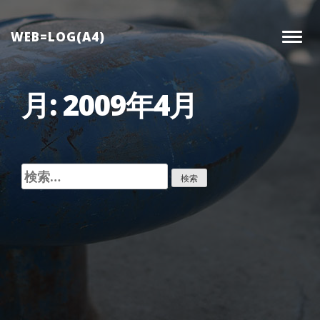
Skip
to
WEB=LOG(A4)
Togg
content
navig
月:
2009年4月
検
索: