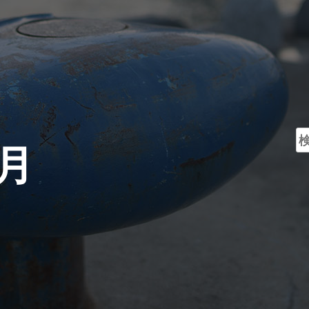
検
5月
索