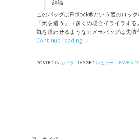
結論
このバッグはFidlock®という蓋のロ
「気を遣う」（多くの場合イライラする
気を遣わせるようなカメラバッグは失敗
“TENBA
Continue reading
→
MESSENGER
DNA
POSTED IN
カメラ
TAGGED
レビュー
LEAVE A 
15
Bag
–
あ
る
思
い
付
き