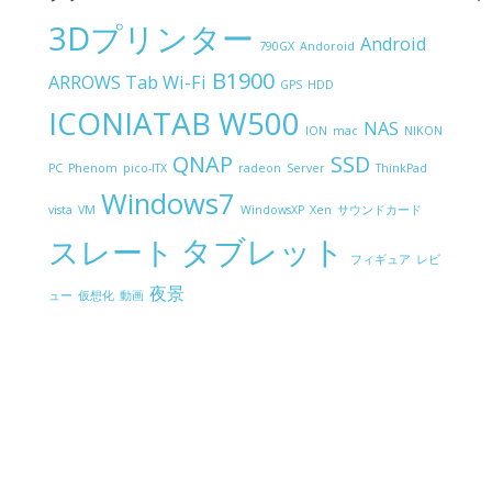
3Dプリンター
Android
790GX
Andoroid
B1900
ARROWS Tab Wi-Fi
GPS
HDD
ICONIATAB W500
NAS
ION
mac
NIKON
QNAP
SSD
PC
Phenom
pico-ITX
radeon
Server
ThinkPad
Windows7
vista
VM
WindowsXP
Xen
サウンドカード
タブレット
スレート
フィギュア
レビ
夜景
ュー
仮想化
動画