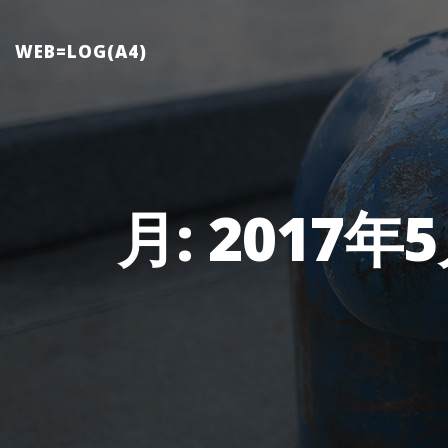
Skip
to
WEB=LOG(A4)
content
月:
2017年