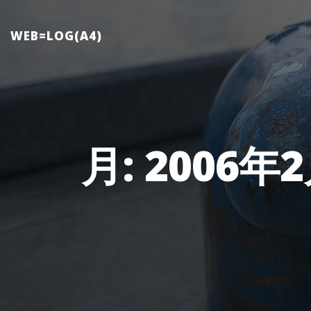
Skip
to
WEB=LOG(A4)
content
月:
2006年