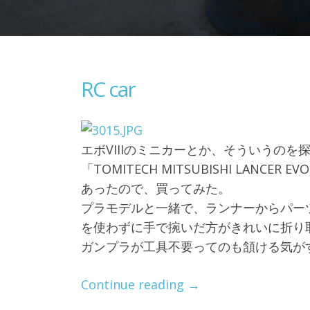
RC car
エボVIIIのミニカーとか、そういうのを探
「TOMITECH MITSUBISHI LANCER
あったので、買ってみた。
プラモデルと一緒で、ランナーからパー
を使わずに手で捥いだ方がきれいに折り
ガンプラが工具不要ってのも頷ける気が
“RC
Continue reading
→
car”