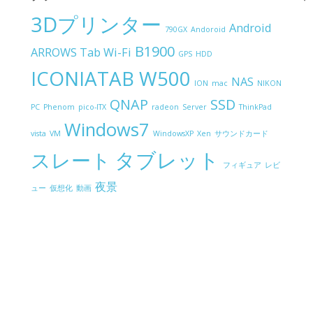
3Dプリンター
Android
790GX
Andoroid
B1900
ARROWS Tab Wi-Fi
GPS
HDD
ICONIATAB W500
NAS
ION
mac
NIKON
QNAP
SSD
PC
Phenom
pico-ITX
radeon
Server
ThinkPad
Windows7
vista
VM
WindowsXP
Xen
サウンドカード
タブレット
スレート
フィギュア
レビ
夜景
ュー
仮想化
動画