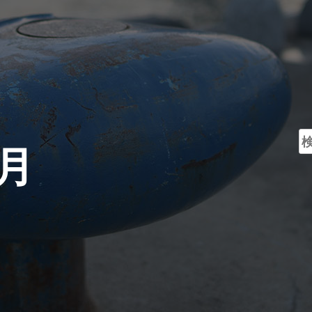
検
2月
索